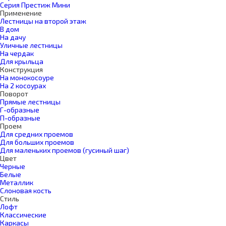
Серия Престиж Мини
Применение
Лестницы на второй этаж
В дом
На дачу
Уличные лестницы
На чердак
Для крыльца
Конструкция
На монокосоуре
На 2 косоурах
Поворот
Прямые лестницы
Г-образные
П-образные
Проем
Для средних проемов
Для больших проемов
Для маленьких проемов (гусиный шаг)
Цвет
Черные
Белые
Металлик
Слоновая кость
Стиль
Лофт
Классические
Каркасы