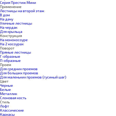
Серия Престиж Мини
Применение
Лестницы на второй этаж
В дом
На дачу
Уличные лестницы
На чердак
Для крыльца
Конструкция
На монокосоуре
На 2 косоурах
Поворот
Прямые лестницы
Г-образные
П-образные
Проем
Для средних проемов
Для больших проемов
Для маленьких проемов (гусиный шаг)
Цвет
Черные
Белые
Металлик
Слоновая кость
Стиль
Лофт
Классические
Каркасы