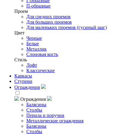
Г-образные
П-образные
Проем
Для средних проемов
Для больших проемов
Для маленьких проемов (гусиный шаг)
Цвет
Черные
Белые
Металлик
Слоновая кость
Стиль
Лофт
Классические
Каркасы
Ступени
Ограждения
Ограждения
Балясины
Столбы
Перила и поручни
Металлические ограждения
Балясины
Столбы