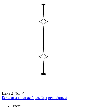
Цена
2 761
₽
Балясина кованая 2 ромба, цвет чёрный
Цвет: