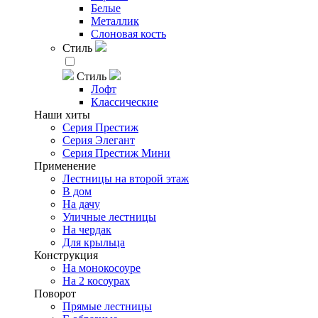
Белые
Металлик
Слоновая кость
Стиль
Стиль
Лофт
Классические
Наши хиты
Серия Престиж
Серия Элегант
Серия Престиж Мини
Применение
Лестницы на второй этаж
В дом
На дачу
Уличные лестницы
На чердак
Для крыльца
Конструкция
На монокосоуре
На 2 косоурах
Поворот
Прямые лестницы