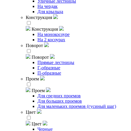
Уличные лестницы
На чердак
Для крыльца
Конструкция
Конструкция
На монокосоуре
На 2 косоурах
Поворот
Поворот
Прямые лестницы
Г-образные
П-образные
Проем
Проем
Для средних проемов
Для больших проемов
Для маленьких проемов (гусиный шаг)
Цвет
Цвет
Черные