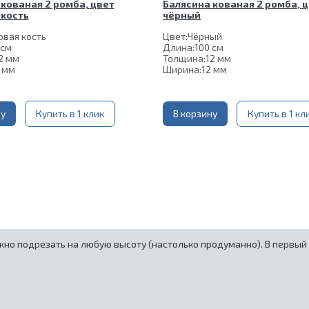
кованая 2 ромба, цвет
Балясина кованая 2 ромба, 
 кость
чёрный
овая кость
Цвет:
Чёрный
 см
Длина:
100 см
2 мм
Толщина:
12 мм
 мм
Ширина:
12 мм
сть крепления:
60*60 мм
Нижняя часть крепления:
60*60 
М8
Шпилька:
М8
Цвет слоновая
Верхнее коромысло:
Цвет чёрн
:
ну
Купить в 1 клик
кость
В корзину
Купить в 1 кл
жно подрезать на любую высоту (настолько продуманно). В первый