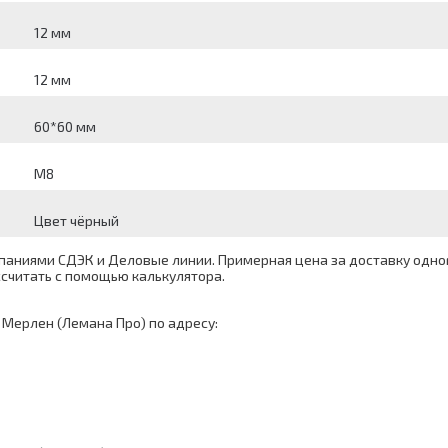
12 мм
12 мм
60*60 мм
М8
Цвет чёрный
аниями СДЭК и Деловые линии. Примерная цена за доставку одног
ассчитать с помощью
калькулятора
.
 Мерлен (Лемана Про) по адресу: