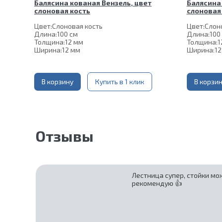
Балясина кованая Вензель, цвет
Балясина 
слоновая кость
слоновая
Цвет:
Слоновая кость
Цвет:
Слон
Длина:
100 см
Длина:
100
Толщина:
12 мм
Толщина:
1
Ширина:
12 мм
Ширина:
12
Нижняя часть крепления:
60*60 мм
Нижняя ча
Шпилька:
М8
Шпилька:
Верхнее
Цвет слоновая
Верхнее
коромысло:
В корзину
Купить в 1 клик
кость
коромысло
В корзи
Отзывы
Лестница супер, стойки мо
рекомендую 👍