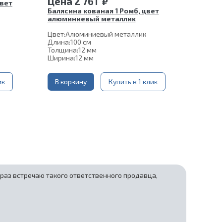
Цена
2 761
₽
цвет
Балясина кованая 1 Ромб, цвет
алюминиевый металлик
Цвет:
Алюминиевый металлик
Длина:
100 см
Толщина:
12 мм
мм
Ширина:
12 мм
Нижняя часть крепления:
60*60 мм
ый
Шпилька:
М8
ик
Верхнее
В корзину
Цвет алюминиевый
Купить в 1 клик
коромысло:
металлик
 раз встречаю такого ответственного продавца,