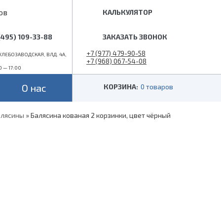
ов
КАЛЬКУЛЯТОР
(495) 109-33-88
ЗАКАЗАТЬ ЗВОНОК
+7 (977) 479-90-58
ЛЕБОЗАВОДСКАЯ, ВЛД. 4А,
+7 (968) 067-54-08
0 — 17:00
info@superlestnica.com
О нас
КОРЗИНА:
0 товаров
алясины
»
Балясина кованая 2 корзинки, цвет чёрный
Цвет
Стиль
Черные
Лофт
Белые
Классические
 (гусиный шаг)
Металлик
Слоновая кость