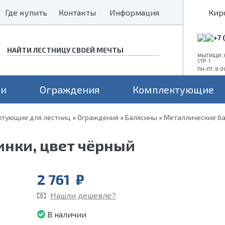
Где купить
Где купить
Контакты
Контакты
Информация
Информация
Кир
+7 
МЫТИЩИ, Х
СТР. 1
ПН-ПТ: 8:0
ни
Ограждения
Комплектующие
тующие для лестниц
»
Ограждения
»
Балясины
»
Металлические б
Конструкция
Поворот
Проем
а монокосоуре
Прямые лестницы
Для средних проемов
инки, цвет чёрный
а 2 косоурах
Г-образные
Для больших проемов
П-образные
Для маленьких проемов
2 761
₽
Нашли дешевле?
В наличии