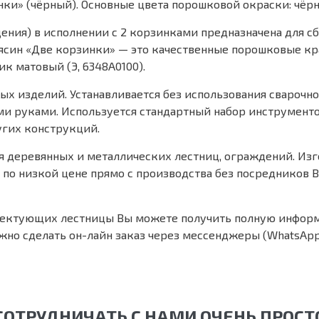
нки» (чёрный). Основные цвета порошковой окраски: чёр
дения) в исполнении с 2 корзинками предназначена для 
лясин «Две корзинки» — это качественные порошковые 
к матовый (Э, 6348А0100).
х изделий. Устанавливается без использования сварочно
ми руками. Используется стандартный набор инструмен
угих конструкций.
деревянных и металлических лестниц, ограждений. Изг
 по низкой цене прямо с производства без посредников В
лектующих лестницы Вы можете получить полную информа
жно сделать он-лайн заказ через мессенджеры (WhatsApp, S
СОТРУДНИЧАТЬ С НАМИ ОЧЕНЬ ПРОСТ