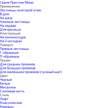
Серия Престиж Мини
Применение
Лестницы на второй этаж
В дом
На дачу
Уличные лестницы
На чердак
Для крыльца
Конструкция
На монокосоуре
На 2 косоурах
Поворот
Прямые лестницы
Г-образные
П-образные
Проем
Для средних проемов
Для больших проемов
Для маленьких проемов (гусиный шаг)
Цвет
Черные
Белые
Металлик
Слоновая кость
Стиль
Лофт
Классические
Каркасы