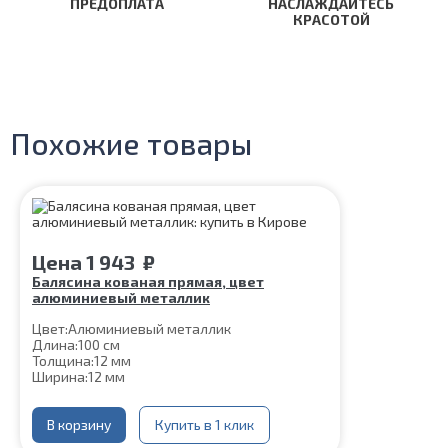
ПРЕДОПЛАТА
НАСЛАЖДАЙТЕСЬ
КРАСОТОЙ
Похожие товары
Цена
1 943
₽
Балясина кованая прямая, цвет
алюминиевый металлик
Цвет:
Алюминиевый металлик
Длина:
100 см
Толщина:
12 мм
Ширина:
12 мм
Нижняя часть крепления:
60*60 мм
Шпилька:
М8
Верхнее
В корзину
Цвет алюминиевый
Купить в 1 клик
коромысло:
металлик