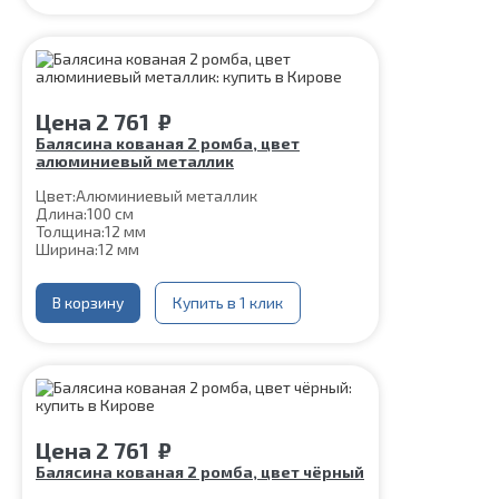
Цена
2 761
₽
Балясина кованая 2 ромба, цвет
алюминиевый металлик
Цвет:
Алюминиевый металлик
Длина:
100 см
Толщина:
12 мм
Ширина:
12 мм
Нижняя часть крепления:
60*60 мм
Шпилька:
М8
Верхнее
В корзину
Цвет алюминиевый
Купить в 1 клик
коромысло:
металлик
Цена
2 761
₽
Балясина кованая 2 ромба, цвет чёрный