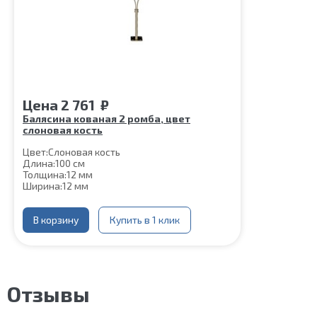
Цена
2 761
₽
Балясина кованая 2 ромба, цвет
слоновая кость
Цвет:
Слоновая кость
Длина:
100 см
Толщина:
12 мм
Ширина:
12 мм
Нижняя часть крепления:
60*60 мм
Шпилька:
М8
Верхнее коромысло:
В корзину
Купить в 1 клик
Цвет слоновая кость
Отзывы