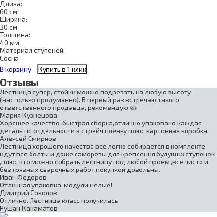
Длина:
60 см
Ширина:
30 см
Толщина:
40 мм
Материал ступеней:
Сосна
В корзину
Купить в 1 клик
Отзывы
Лестница супер, стойки можно подрезать на любую высоту
(настолько продуманно). В первый раз встречаю такого
ответственного продавца, рекомендую 👍
Мария Кузнецова
Хорошее качество ,быстрая сборка,отлично упаковано каждая
деталь по отдельности в стрейч пленку плюс картонная коробка.
Алексей Смирнов
Лестница хорошего качества все легко собирается в комплекте
идут все болты и даже саморезы для крепления будущих ступенек
,плюс что можно собрать лестницу под любой проем ,все чисто и
без грязных сварочных работ покупкой довольны.
Иван Фёдоров
Отличная упаковка, модули целые!
Дмитрий Соколов
Отлично. Лестница класс получилась
Рушан Канаматов