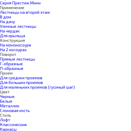
Серия Престиж Мини
Применение
Лестницы на второй этаж
В дом
На дачу
Уличные лестницы
На чердак
Для крыльца
Конструкция
На монокосоуре
На 2 косоурах
Поворот
Прямые лестницы
Г-образные
П-образные
Проем
Для средних проемов
Для больших проемов
Для маленьких проемов (гусиный шаг)
Цвет
Черные
Белые
Металлик
Слоновая кость
Стиль
Лофт
Классические
Каркасы