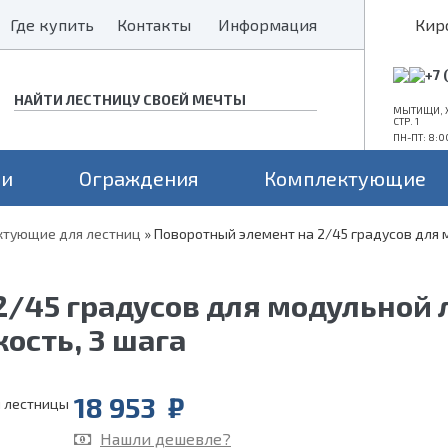
Где купить
Где купить
Контакты
Контакты
Информация
Информация
Кир
+7 
МЫТИЩИ, Х
СТР. 1
ПН-ПТ: 8:0
ни
Ограждения
Комплектующие
тующие для лестниц
»
Поворотный элемент на 2/45 градусов для 
Конструкция
Поворот
Проем
а монокосоуре
Прямые лестницы
Для средних проемов
2/45 градусов для модульной 
а 2 косоурах
Г-образные
Для больших проемов
П-образные
Для маленьких проемов
ость, 3 шага
18 953
₽
Нашли дешевле?