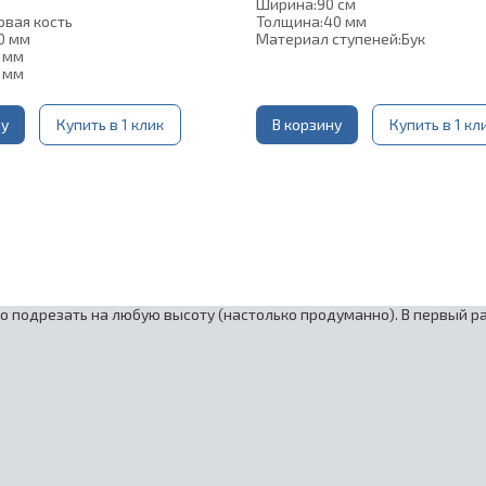
Ширина:
90 см
овая кость
Толщина:
40 мм
0 мм
Материал ступеней:
Бук
 мм
 мм
ну
Купить в 1 клик
В корзину
Купить в 1 кл
о подрезать на любую высоту (настолько продуманно). В первый р