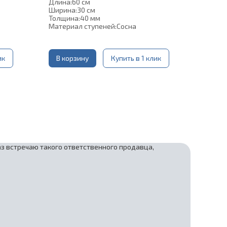
Длина:
60 см
Ширина:
30 см
Толщина:
40 мм
Материал ступеней:
Сосна
ик
В корзину
Купить в 1 клик
аз встречаю такого ответственного продавца,