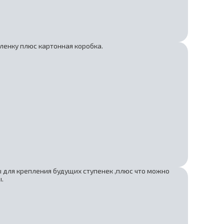
ленку плюс картонная коробка.
ы для крепления будущих ступенек ,плюс что можно
.