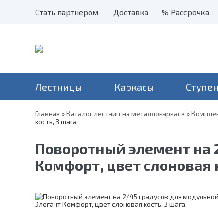
Стать партнером
Стать партнером
Доставка
Доставка
% Рассрочка
% Рассрочка
Лестницы
Каркасы
Ступе
Главная
»
Каталог лестниц на металлокаркасе
»
Комплек
кость, 3 шага
Наши хиты
Балясины
Применение
Столбы
Серия Престиж
Лестницы на второй этаж
Н
Перила и поручни
Серия Элегант
Поворотный элемент на 
В дом
Н
Металлические ограждения
Серия Престиж Мини
На дачу
Комфорт, цвет слоновая к
Уличные лестницы
На чердак
Для крыльца