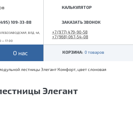
ов
КАЛЬКУЛЯТОР
(495) 109-33-88
ЗАКАЗАТЬ ЗВОНОК
+7 (977) 479-90-58
ЛЕБОЗАВОДСКАЯ, ВЛД. 4А,
+7 (968) 067-54-08
0 — 17:00
info@superlestnica.com
О нас
КОРЗИНА:
0 товаров
модульной лестницы Элегант Комфорт, цвет слоновая
Цвет
Стиль
Черные
Лофт
лестницы Элегант
Белые
Классические
 (гусиный шаг)
Металлик
Слоновая кость