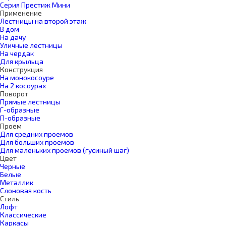
Серия Престиж Мини
Применение
Лестницы на второй этаж
В дом
На дачу
Уличные лестницы
На чердак
Для крыльца
Конструкция
На монокосоуре
На 2 косоурах
Поворот
Прямые лестницы
Г-образные
П-образные
Проем
Для средних проемов
Для больших проемов
Для маленьких проемов (гусиный шаг)
Цвет
Черные
Белые
Металлик
Слоновая кость
Стиль
Лофт
Классические
Каркасы