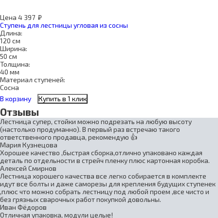
Цена
4 397
₽
Ступень для лестницы угловая из сосны
Длина:
120 см
Ширина:
50 см
Толщина:
40 мм
Материал ступеней:
Сосна
В корзину
Купить в 1 клик
Отзывы
Лестница супер, стойки можно подрезать на любую высоту
(настолько продуманно). В первый раз встречаю такого
ответственного продавца, рекомендую 👍
Мария Кузнецова
Хорошее качество ,быстрая сборка,отлично упаковано каждая
деталь по отдельности в стрейч пленку плюс картонная коробка.
Алексей Смирнов
Лестница хорошего качества все легко собирается в комплекте
идут все болты и даже саморезы для крепления будущих ступенек
,плюс что можно собрать лестницу под любой проем ,все чисто и
без грязных сварочных работ покупкой довольны.
Иван Фёдоров
Отличная упаковка, модули целые!