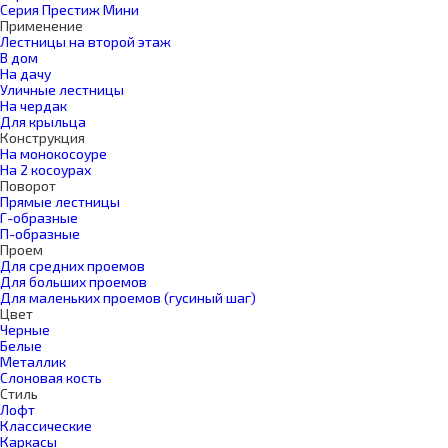
Серия Престиж Мини
Применение
Лестницы на второй этаж
В дом
На дачу
Уличные лестницы
На чердак
Для крыльца
Конструкция
На монокосоуре
На 2 косоурах
Поворот
Прямые лестницы
Г-образные
П-образные
Проем
Для средних проемов
Для больших проемов
Для маленьких проемов (гусиный шаг)
Цвет
Черные
Белые
Металлик
Слоновая кость
Стиль
Лофт
Классические
Каркасы