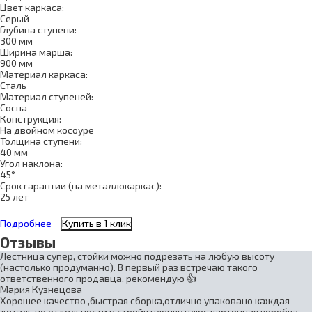
Цвет каркаса:
Серый
Глубина ступени:
300 мм
Ширина марша:
900 мм
Материал каркаса:
Сталь
Материал ступеней:
Сосна
Конструкция:
На двойном косоуре
Толщина ступени:
40 мм
Угол наклона:
45°
Срок гарантии (на металлокаркас):
25 лет
Подробнее
Купить в 1 клик
Отзывы
Лестница супер, стойки можно подрезать на любую высоту
(настолько продуманно). В первый раз встречаю такого
ответственного продавца, рекомендую 👍
Мария Кузнецова
Хорошее качество ,быстрая сборка,отлично упаковано каждая
деталь по отдельности в стрейч пленку плюс картонная коробка.