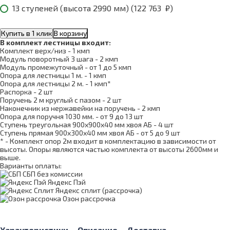
13 ступеней (высота 2990 мм) (
122 763
₽
)
Купить в 1 клик
В корзину
В комплект лестницы входит:
Комплект верх/низ - 1 кмп
Модуль поворотный 3 шага - 2 кмп
Модуль промежуточный - от 1 до 5 кмп
Опора для лестницы 1 м. - 1 кмп
Опора для лестницы 2 м. - 1 кмп*
Распорка - 2 шт
Поручень 2 м круглый с пазом - 2 шт
Наконечник из нержавейки на поручень - 2 кмп
Опора для поручня 1030 мм. - от 9 до 13 шт
Ступень треугольная 900х900х40 мм хвоя АБ - 4 шт
Ступень прямая 900х300х40 мм хвоя АБ - от 5 до 9 шт
* - Комплект опор 2м входит в комплектацию в зависимости от
высоты. Опоры являются частью комплекта от высоты 2600мм и
выше.
Варианты оплаты:
СБП без комиссии
Яндекс Пэй
Яндекс сплит (рассрочка)
Озон рассрочка
Характеристики
Описание
Доставка