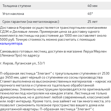
Толщина ступени
40 мм
Угол наклона
45°
Срок гарантии (на металлокаркас)
25 лет
Доставка в Кирове осуществляется транспортными компаниями
СДЭК и Деловые линии. Примерная цена за доставку одного
комплекта лестницы на расстояние до 1000 км составляет около
5000 руб. Точную стоимость можно рассчитать с помощью
калькулятора
.
Самовывоз готовых лестниц доступен в магазине Леруа Мерлен
(Лемана Про) по адресу:
г. Киров, Луганская ул., 53/1
П-образная лестница "Элегант" с треугольными ступенями от 2530
до 3450 мм, цвет чёрный со ступенями из сосны производства
Стамет выполнена из высококачественных материалов – каркас из
прочного металла и ступени из тщательно обработанной
древесины. Элементы конструкции производятся по оригинальной
технологии под контролем на каждом этапе. Лестница не только
функциональна, но и дополнит любой современный, классический
или лофт интерьер. Кроме того, она займет не так много места, это
позволит сэкономить полезное пространство вашего дома или
двухэтажной квартиры. П-образная лестница "Элегант" с