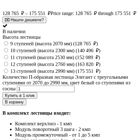
128 765
₽
–
175 551
₽
Price range: 128 765 ₽ through 175 551 ₽
Нашли дешевле?
В наличии
Высота лестницы
9 ступеней (высота 2070 мм) (
128 765
₽
)
10 ступеней (высота 2300 мм) (
140 496
₽
)
11 ступеней (высота 2530 мм) (
152 089
₽
)
12 ступеней (высота 2760 мм) (
163 820
₽
)
13 ступеней (высота 2990 мм) (
175 551
₽
)
Количество П-образная лестница Элегант с треугольными
ступенями от 2070 до 2990 мм, цвет белый со ступенями из
сосны
Купить в 1 клик
В корзину
В комплект лестницы входит:
Комплект верх/низ - 1 кмп
Модуль поворотный 3 шага - 2 кмп
Модуль промежуточный - от 1 до 5 кмп