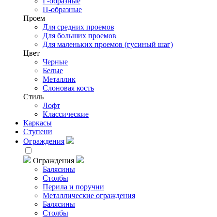
Г-образные
П-образные
Проем
Для средних проемов
Для больших проемов
Для маленьких проемов (гусиный шаг)
Цвет
Черные
Белые
Металлик
Слоновая кость
Стиль
Лофт
Классические
Каркасы
Ступени
Ограждения
Ограждения
Балясины
Столбы
Перила и поручни
Металлические ограждения
Балясины
Столбы