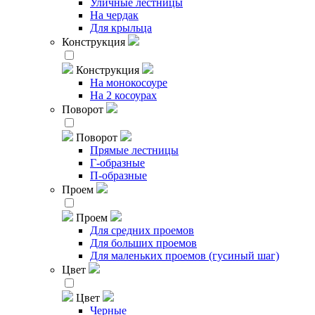
Уличные лестницы
На чердак
Для крыльца
Конструкция
Конструкция
На монокосоуре
На 2 косоурах
Поворот
Поворот
Прямые лестницы
Г-образные
П-образные
Проем
Проем
Для средних проемов
Для больших проемов
Для маленьких проемов (гусиный шаг)
Цвет
Цвет
Черные