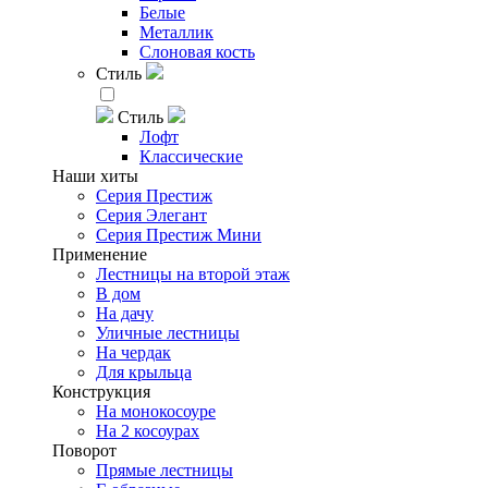
Белые
Металлик
Слоновая кость
Стиль
Стиль
Лофт
Классические
Наши хиты
Серия Престиж
Серия Элегант
Серия Престиж Мини
Применение
Лестницы на второй этаж
В дом
На дачу
Уличные лестницы
На чердак
Для крыльца
Конструкция
На монокосоуре
На 2 косоурах
Поворот
Прямые лестницы