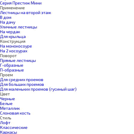
Серия Престиж Мини
Применение
Лестницы на второй этаж
В дом
На дачу
Уличные лестницы
На чердак
Для крыльца
Конструкция
На монокосоуре
На 2 косоурах
Поворот
Прямые лестницы
Г-образные
П-образные
Проем
Для средних проемов
Для больших проемов
Для маленьких проемов (гусиный шаг)
Цвет
Черные
Белые
Металлик
Слоновая кость
Стиль
Лофт
Классические
Каркасы