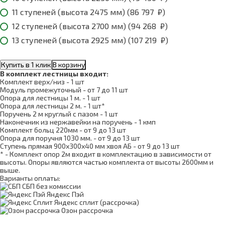
11 ступеней (высота 2475 мм) (
86 797
₽
)
12 ступеней (высота 2700 мм) (
94 268
₽
)
13 ступеней (высота 2925 мм) (
107 219
₽
)
Купить в 1 клик
В корзину
В комплект лестницы входит:
Комплект верх/низ - 1 шт
Модуль промежуточный - от 7 до 11 шт
Опора для лестницы 1 м. - 1 шт
Опора для лестницы 2 м. - 1 шт*
Поручень 2 м круглый с пазом - 1 шт
Наконечник из нержавейки на поручень - 1 кмп
Комплект больц 220мм - от 9 до 13 шт
Опора для поручня 1030 мм. - от 9 до 13 шт
Ступень прямая 900х300х40 мм хвоя АБ - от 9 до 13 шт
* - Комплект опор 2м входит в комплектацию в зависимости от
высоты. Опоры являются частью комплекта от высоты 2600мм и
выше.
Варианты оплаты:
СБП без комиссии
Яндекс Пэй
Яндекс сплит (рассрочка)
Озон рассрочка