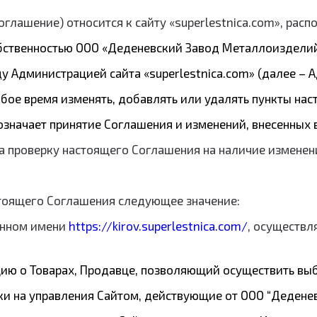
Соглашение) относится к сайту «superlestnica.com», ра
 собственностью ООО «Деденевский Завод Металлоизделий
Администрацией сайта «superlestnica.com» (далее – А
юбое время изменять, добавлять или удалять пункты на
значает принятие Соглашения и изменений, внесенных 
 за проверку настоящего Соглашения на наличие изменен
стоящего Соглашения следующее значение:
менном имени
https://kirov.superlestnica.com/
, осуществл
цию о Товарах, Продавце, позволяющий осуществить выб
ки на управления Сайтом, действующие от ООО “Дедене