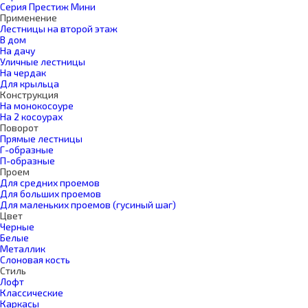
Серия Престиж Мини
Применение
Лестницы на второй этаж
В дом
На дачу
Уличные лестницы
На чердак
Для крыльца
Конструкция
На монокосоуре
На 2 косоурах
Поворот
Прямые лестницы
Г-образные
П-образные
Проем
Для средних проемов
Для больших проемов
Для маленьких проемов (гусиный шаг)
Цвет
Черные
Белые
Металлик
Слоновая кость
Стиль
Лофт
Классические
Каркасы