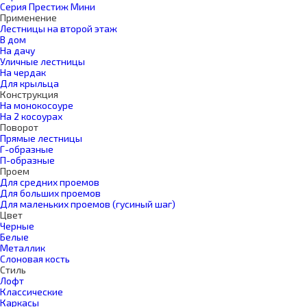
Серия Престиж Мини
Применение
Лестницы на второй этаж
В дом
На дачу
Уличные лестницы
На чердак
Для крыльца
Конструкция
На монокосоуре
На 2 косоурах
Поворот
Прямые лестницы
Г-образные
П-образные
Проем
Для средних проемов
Для больших проемов
Для маленьких проемов (гусиный шаг)
Цвет
Черные
Белые
Металлик
Слоновая кость
Стиль
Лофт
Классические
Каркасы