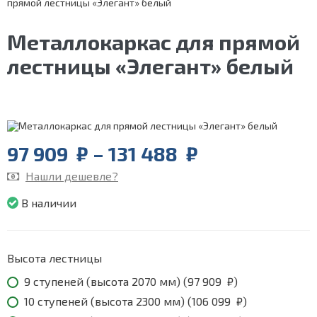
прямой лестницы «Элегант» белый
Металлокаркас для прямой
лестницы «Элегант» белый
Price
97 909
₽
–
131 488
₽
range:
Нашли дешевле?
97
909
В наличии
₽
through
131
488
Высота лестницы
₽
9 ступеней (высота 2070 мм) (
97 909
₽
)
10 ступеней (высота 2300 мм) (
106 099
₽
)