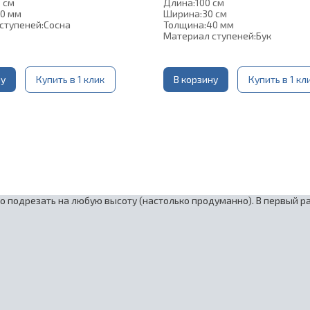
 см
Длина:
100 см
0 мм
Ширина:
30 см
ступеней:
Сосна
Толщина:
40 мм
Материал ступеней:
Бук
ну
Купить в 1 клик
В корзину
Купить в 1 кл
о подрезать на любую высоту (настолько продуманно). В первый р