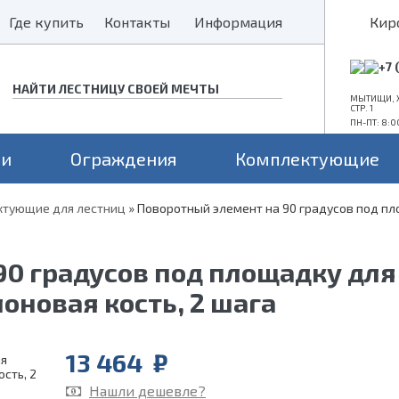
Где купить
Где купить
Контакты
Контакты
Информация
Информация
Кир
+7 
МЫТИЩИ, Х
СТР. 1
ПН-ПТ: 8:0
ни
Ограждения
Комплектующие
тующие для лестниц
»
Поворотный элемент на 90 градусов под п
Конструкция
Поворот
Проем
а монокосоуре
Прямые лестницы
Для средних проемов
90 градусов под площадку дл
а 2 косоурах
Г-образные
Для больших проемов
П-образные
Для маленьких проемов
оновая кость, 2 шага
13 464
₽
Нашли дешевле?