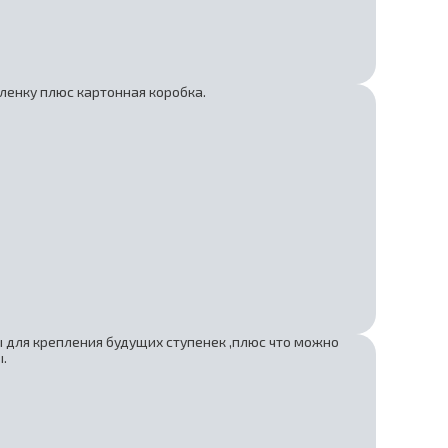
ленку плюс картонная коробка.
ы для крепления будущих ступенек ,плюс что можно
.