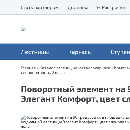
Стать партнером
Стать партнером
Доставка
Доставка
% Рассрочка
% Рассрочка
Лестницы
Каркасы
Ступе
Главная
»
Каталог лестниц на металлокаркасе
»
Комплек
слоновая кость, 2 шага
Наши хиты
Балясины
Применение
Столбы
Серия Престиж
Лестницы на второй этаж
Н
Перила и поручни
Серия Элегант
Поворотный элемент на 
В дом
Н
Металлические ограждения
Серия Престиж Мини
На дачу
Элегант Комфорт, цвет сл
Уличные лестницы
На чердак
Для крыльца