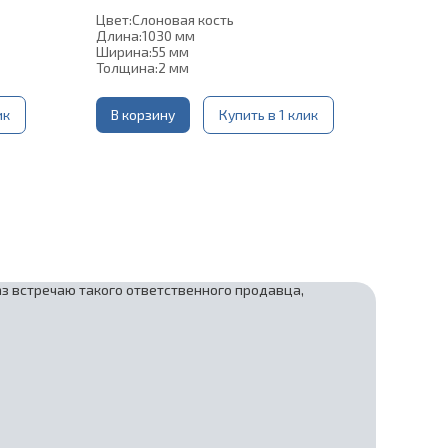
Цвет:
Слоновая кость
Длина:
1030 мм
Ширина:
55 мм
Толщина:
2 мм
ик
В корзину
Купить в 1 клик
аз встречаю такого ответственного продавца,