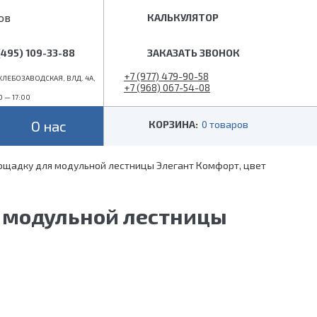
ов
КАЛЬКУЛЯТОР
(495) 109-33-88
ЗАКАЗАТЬ ЗВОНОК
+7 (977) 479-90-58
ЛЕБОЗАВОДСКАЯ, ВЛД. 4А,
+7 (968) 067-54-08
0 — 17:00
info@superlestnica.com
О нас
КОРЗИНА:
0 товаров
лощадку для модульной лестницы Элегант Комфорт, цвет
Цвет
Стиль
Черные
Лофт
я модульной лестницы
Белые
Классические
 (гусиный шаг)
Металлик
Слоновая кость