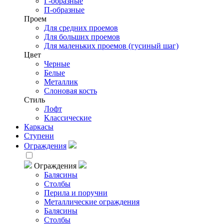
Г-образные
П-образные
Проем
Для средних проемов
Для больших проемов
Для маленьких проемов (гусиный шаг)
Цвет
Черные
Белые
Металлик
Слоновая кость
Стиль
Лофт
Классические
Каркасы
Ступени
Ограждения
Ограждения
Балясины
Столбы
Перила и поручни
Металлические ограждения
Балясины
Столбы