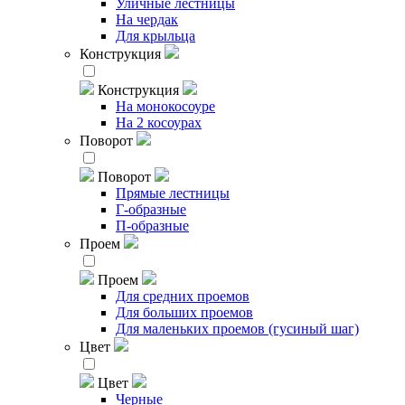
Уличные лестницы
На чердак
Для крыльца
Конструкция
Конструкция
На монокосоуре
На 2 косоурах
Поворот
Поворот
Прямые лестницы
Г-образные
П-образные
Проем
Проем
Для средних проемов
Для больших проемов
Для маленьких проемов (гусиный шаг)
Цвет
Цвет
Черные