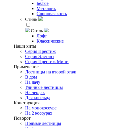
Белые
Металлик
Слоновая кость
Стиль
Стиль
Лофт
Классические
Наши хиты
Серия Престиж
Серия Элегант
Серия Престиж Мини
Применение
Лестницы на второй этаж
В дом
На дачу
Уличные лестницы
На чердак
Для крыльца
Конструкция
На монокосоуре
На 2 косоурах
Поворот
Прямые лестницы