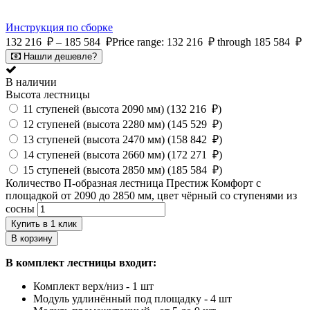
Инструкция по сборке
132 216
₽
–
185 584
₽
Price range: 132 216 ₽ through 185 584 ₽
Нашли дешевле?
В наличии
Высота лестницы
11 ступеней (высота 2090 мм) (
132 216
₽
)
12 ступеней (высота 2280 мм) (
145 529
₽
)
13 ступеней (высота 2470 мм) (
158 842
₽
)
14 ступеней (высота 2660 мм) (
172 271
₽
)
15 ступеней (высота 2850 мм) (
185 584
₽
)
Количество П-образная лестница Престиж Комфорт с
площадкой от 2090 до 2850 мм, цвет чёрный со ступенями из
сосны
Купить в 1 клик
В корзину
В комплект лестницы входит:
Комплект верх/низ - 1 шт
Модуль удлинённый под площадку - 4 шт