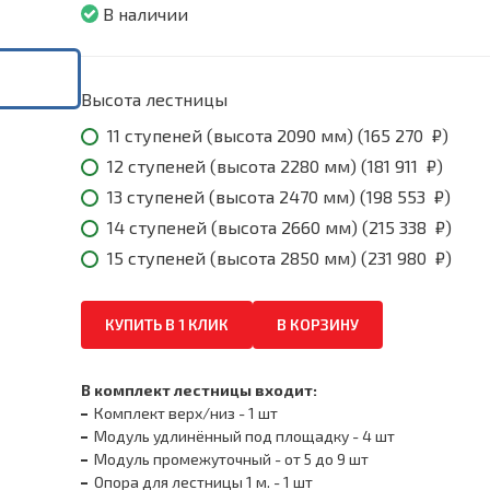
270
В наличии
₽
throu
231
980
Высота лестницы
₽
11 ступеней (высота 2090 мм) (
165 270
₽
)
12 ступеней (высота 2280 мм) (
181 911
₽
)
13 ступеней (высота 2470 мм) (
198 553
₽
)
14 ступеней (высота 2660 мм) (
215 338
₽
)
15 ступеней (высота 2850 мм) (
231 980
₽
)
КУПИТЬ В 1 КЛИК
В КОРЗИНУ
В комплект лестницы входит:
Комплект верх/низ - 1 шт
Модуль удлинённый под площадку - 4 шт
Модуль промежуточный - от 5 до 9 шт
Опора для лестницы 1 м. - 1 шт