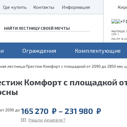
Где купить
Где купить
Контакты
Контакты
Информация
Информация
Кир
+7 
МЫТИЩИ, Х
СТР. 1
ПН-ПТ: 8:0
ни
Ограждения
Комплектующие
ная лестница Престиж Комфорт с площадкой от 2090 до 2850 мм, ц
Конструкция
Поворот
Проем
а монокосоуре
Прямые лестницы
Для средних проемов
стиж Комфорт с площадкой от 
а 2 косоурах
Г-образные
Для больших проемов
осны
П-образные
Для маленьких проемов
Price
165 270
₽
–
231 980
₽
range:
Нашли дешевле?
165