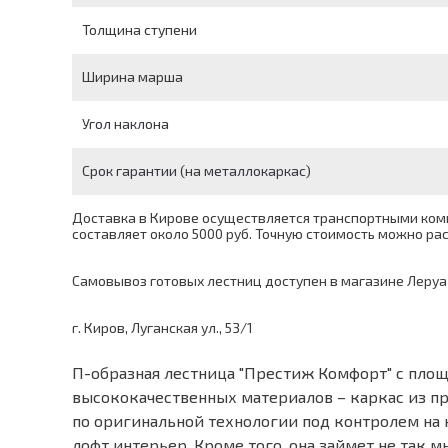
Толщина ступени
Ширина марша
Угол наклона
Срок гарантии (на металлокаркас)
Доставка в Кирове осуществляется транспортными комп
составляет около 5000 руб. Точную стоимость можно р
Самовывоз готовых лестниц доступен в магазине Леруа
г. Киров, Луганская ул., 53/1
П-образная лестница "Престиж Комфорт" с площ
высококачественных материалов – каркас из пр
по оригинальной технологии под контролем на 
лофт интерьер. Кроме того, она займет не так 