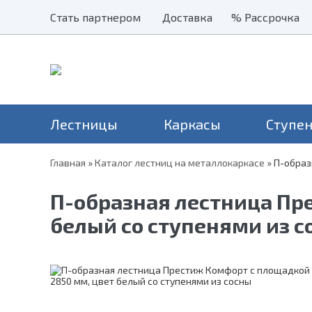
Стать партнером
Стать партнером
Доставка
Доставка
% Рассрочка
% Рассрочка
Лестницы
Каркасы
Ступе
Главная
»
Каталог лестниц на металлокаркасе
»
П-образ
Наши хиты
Балясины
Применение
Столбы
Серия Престиж
Лестницы на второй этаж
Н
П-образная лестница Пре
Перила и поручни
Серия Элегант
В дом
Н
Металлические ограждения
белый со ступенями из с
Серия Престиж Мини
На дачу
Уличные лестницы
На чердак
Для крыльца