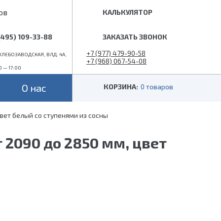
ов
КАЛЬКУЛЯТОР
(495) 109-33-88
ЗАКАЗАТЬ ЗВОНОК
+7 (977) 479-90-58
ЛЕБОЗАВОДСКАЯ, ВЛД. 4А,
+7 (968) 067-54-08
0 — 17:00
info@superlestnica.com
О нас
КОРЗИНА:
0 товаров
вет белый со ступенями из сосны
Цвет
Стиль
Черные
Лофт
2090 до 2850 мм, цвет
Белые
Классические
 (гусиный шаг)
Металлик
Слоновая кость