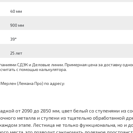
40 мм
900 мм
39°
25 лет
аниями СДЭК и Деловые линии. Примерная цена за доставку одног
ассчитать с помощью
калькулятора
.
 Мерлен (Лемана Про) по адресу:
адкой от 2090 до 2850 мм, цвет белый со ступенями из с
очного металла и ступени из тщательно обработанной д
каждом этапе. Лестница не только функциональна, но и 
много места, это позволит сэкономить полезное простран