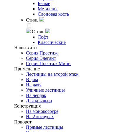
Белые
Металлик
Слоновая кость
Стиль
Стиль
Лофт
Классические
Наши хиты
Серия Престиж
Серия Элегант
Серия Престиж Мини
Применение
Лестницы на второй этаж
В дом
На дачу
Уличные лестницы
На чердак
Для крыльца
Конструкция
На монокосоуре
На 2 косоурах
Поворот
Прямые лестницы