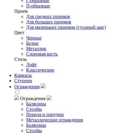
Г-образные
П-образные
Проем
Для средних проемов
Для больших проемов
Для маленьких проемов (гусиный шаг)
Цвет
Черные
Белые
Металлик
Слоновая кость
Стиль
Лофт
Классические
Каркасы
Ступени
Ограждения
Ограждения
Балясины
Столбы
Перила и поручни
Металлические ограждения
Балясины
Столбы