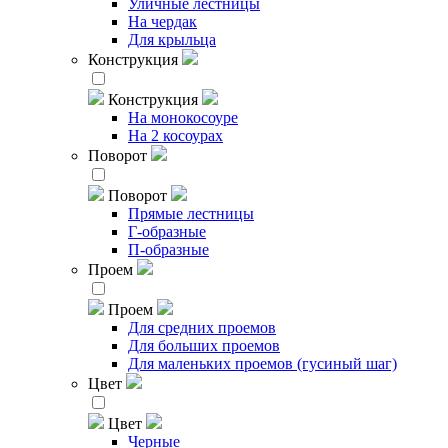
Уличные лестницы
На чердак
Для крыльца
Конструкция
Конструкция
На монокосоуре
На 2 косоурах
Поворот
Поворот
Прямые лестницы
Г-образные
П-образные
Проем
Проем
Для средних проемов
Для больших проемов
Для маленьких проемов (гусиный шаг)
Цвет
Цвет
Черные